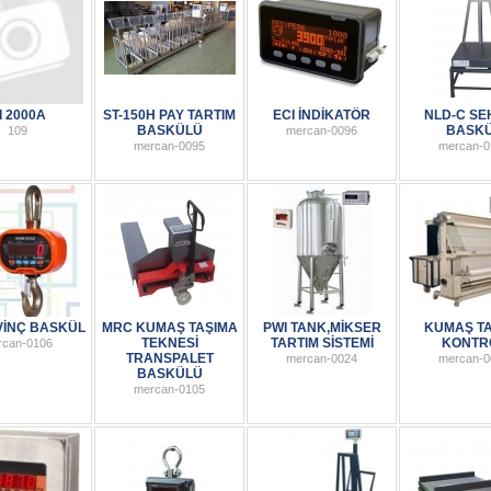
I 2000A
ST-150H PAY TARTIM
ECI İNDİKATÖR
NLD-C SE
BASKÜLÜ
BASK
109
mercan-0096
mercan-0095
mercan-0
VİNÇ BASKÜL
MRC KUMAŞ TAŞIMA
PWI TANK,MİKSER
KUMAŞ TA
TEKNESİ
TARTIM SİSTEMİ
KONTR
rcan-0106
TRANSPALET
mercan-0024
mercan-0
BASKÜLÜ
mercan-0105