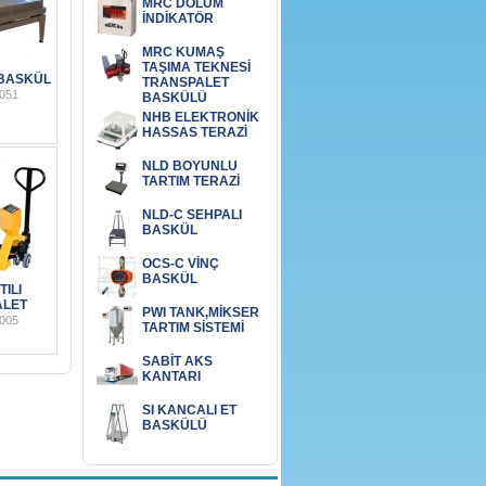
MRC DOLUM
İNDİKATÖR
MRC KUMAŞ
TAŞIMA TEKNESİ
 BASKÜL
TRANSPALET
051
BASKÜLÜ
NHB ELEKTRONİK
HASSAS TERAZİ
NLD BOYUNLU
TARTIM TERAZİ
NLD-C SEHPALI
BASKÜL
OCS-C VİNÇ
BASKÜL
TILI
ALET
PWI TANK,MİKSER
005
TARTIM SİSTEMİ
SABİT AKS
KANTARI
SI KANCALI ET
BASKÜLÜ