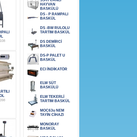
SS-H CANLI
HAYVAN
BASKÜLÜ
DS - P RAMPALI
BASKÜL
DS -BW RULOLU
HPALI
TARTIM BASKÜL
ÜL
108
DS DEMİRCİ
BASKÜL
DS-P PALET U
BASKÜL
ECI İNDİKATÖR
ELW SÜT
BASKÜLÜ
RTILI
OL
ELW TEKERLİ
098
TARTIM BASKÜL
MOC63u NEM
TAYİN CİHAZI
MONORAY
BASKÜL