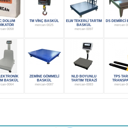
C DOLUM
TM VİNÇ BASKÜL
ELW TEKERLİ TARTIM
DS DEMİRCİ
DİKATÖR
BASKÜL
mercan-0025
mercan-0
rcan-0058
mercan-0097
LEKTRONİK
ZEMİNE GÖMMELİ
NLD BOYUNLU
TPS TAR
IM BASKÜL
BASKÜL
TARTIM TERAZİ
TRANSP
rcan-0064
mercan-0087
mercan-0083
mercan-0