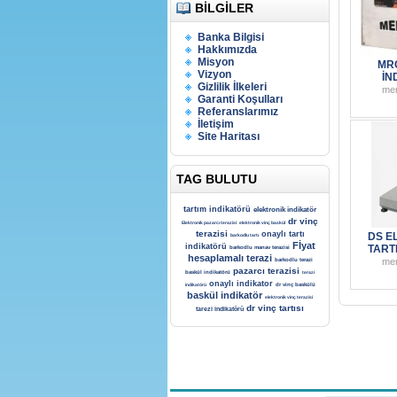
BILGILER
Banka Bilgisi
Hakkımızda
Misyon
MR
Vizyon
İN
Gizlilik İlkeleri
me
Garanti Koşulları
Referanslarımız
İletişim
Site Haritası
TAG BULUTU
tartım indikatörü
elektronik indikatör
dr vinç
Elektronik pazarcı terazisi
elektronik vinç baskül
terazisi
onaylı tartı
DS E
barkodlu tartı
Fİyat
indikatörü
TART
barkodlu manav terazisi
hesaplamalı terazi
me
barkodlu terazi
pazarcı terazisi
baskül indikatörü
terazi
onaylı indikator
indikatörü
dr vinç baskülü
baskül indikatör
elektronik vinç terazisi
dr vinç tartısı
tarezi indikatörü