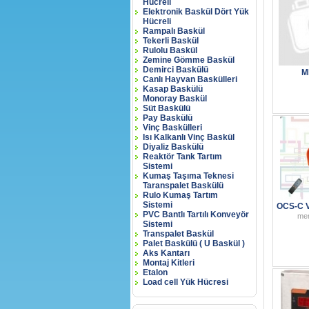
Hücreli
Elektronik Baskül Dört Yük
Hücreli
Rampalı Baskül
Tekerli Baskül
Rulolu Baskül
Zemine Gömme Baskül
Demirci Baskülü
M
Canlı Hayvan Baskülleri
Kasap Baskülü
Monoray Baskül
Süt Baskülü
Pay Baskülü
Vinç Baskülleri
Isı Kalkanlı Vinç Baskül
Diyaliz Baskülü
Reaktör Tank Tartım
Sistemi
Kumaş Taşıma Teknesi
Taranspalet Baskülü
Rulo Kumaş Tartım
Sistemi
OCS-C 
PVC Bantlı Tartılı Konveyör
me
Sistemi
Transpalet Baskül
Palet Baskülü ( U Baskül )
Aks Kantarı
Montaj Kitleri
Etalon
Load cell Yük Hücresi