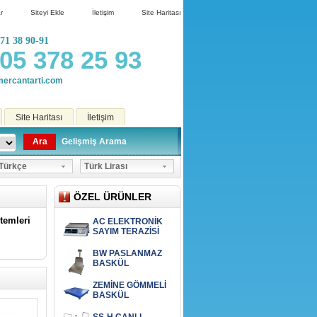
r
Siteyi Ekle
İletişim
Site Haritası
71 38 90-91
05 378 25 93
ercantarti.com
Site Haritası
İletişim
Ara
Gelişmiş Arama
ürkçe
Türk Lirası
ÖZEL ÜRÜNLER
stemleri
AC ELEKTRONİK
ı
SAYIM TERAZİSİ
BW PASLANMAZ
BASKÜL
ZEMİNE GÖMMELİ
BASKÜL