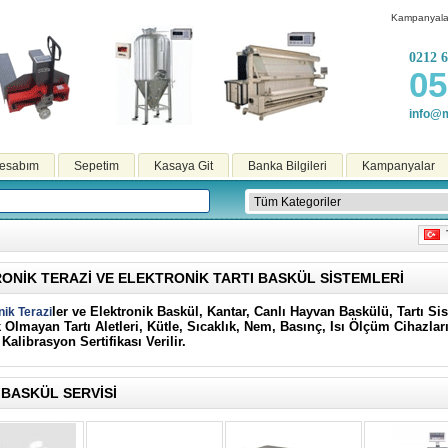
Kampanyala
0212 6
05
info@m
esabım
Sepetim
Kasaya Git
Banka Bilgileri
Kampanyalar
T
ONIK TERAZI VE ELEKTRONIK TARTI BASKÜL SISTEMLERI
ler ve Elektronik Baskül, Kantar, Canlı Hayvan Baskülü, Tartı Si
nik Terazi
 Olmayan Tartı Aletleri, Kütle, Sıcaklık, Nem, Basınç, Isı Ölçüm Cihazlar
K
Kalibrasyon
Sertifikası Verilir.
 BASKÜL SERVISI