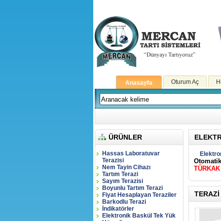
Oturum Aç
H
Anasayfa
ÜRÜNLER
ELEKTR
Hassas Laboratuvar
Elektro
Terazisi
Otomatik
Nem Tayin Cihazı
TÜRKA
Tartım Terazi
Sayım Terazisi
Boyunlu Tartım Terazi
TERAZI
Fiyat Hesaplayan Teraziler
Barkodlu Terazi
İndikatörler
Elektronik Baskül Tek Yük